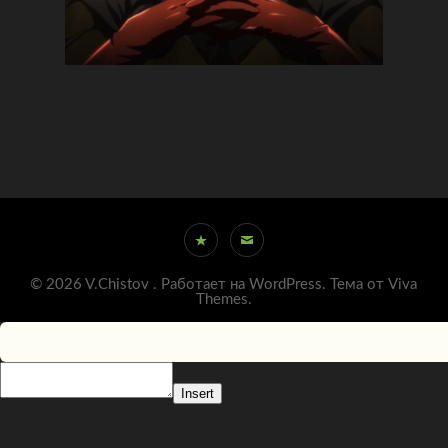
© 2026 V.Chistov .
Работает на WordPress.
Тема от
Viva
Themes
.
Insert